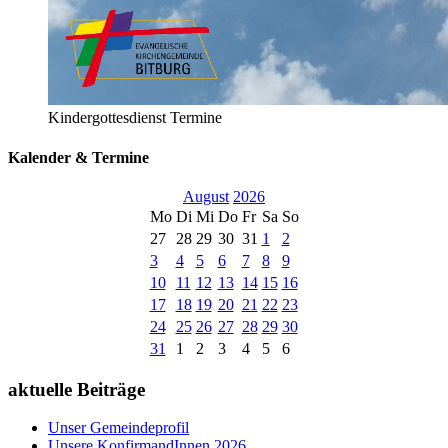
Kindergottesdienst Termine
Kalender & Termine
August
2026
Mo
Di
Mi
Do
Fr
Sa
So
27
28
29
30
31
1
2
3
4
5
6
7
8
9
10
11
12
13
14
15
16
17
18
19
20
21
22
23
24
25
26
27
28
29
30
31
1
2
3
4
5
6
aktuelle Beiträge
Unser Gemeindeprofil
Unsere KonfirmandInnen 2026