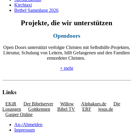
Kirchtaxi
Bethel Sammlung 2026
Projekte, die wir unterstützen
Opendoors
Open Doors unterstützt verfolgte Christen mit Selbsthilfe-Projekten,
Literatur, Schulung von Leitern, hilft Gefangenen und den Familien
ermordeter Christen.
+ mehr
Links
EKiR
Der Bibelserver
Willow
Alphakurs.de
Die
Losungen
Gottkennen
Bibel TV
ERF
jesus.de
Gasper Online
An-/Abmelden
Impressum