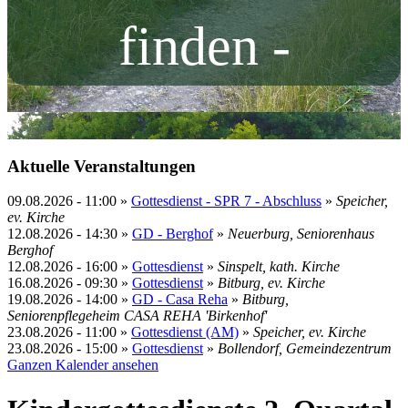
finden -
Aktuelle Veranstaltungen
09.08.2026
-
11:00
»
Gottesdienst - SPR 7 - Abschluss
»
Speicher,
ev. Kirche
12.08.2026
-
14:30
»
GD - Berghof
»
Neuerburg, Seniorenhaus
Berghof
12.08.2026
-
16:00
»
Gottesdienst
»
Sinspelt, kath. Kirche
16.08.2026
-
09:30
»
Gottesdienst
»
Bitburg, ev. Kirche
19.08.2026
-
14:00
»
GD - Casa Reha
»
Bitburg,
Seniorenpflegeheim CASA REHA 'Birkenhof'
23.08.2026
-
11:00
»
Gottesdienst (AM)
»
Speicher, ev. Kirche
23.08.2026
-
15:00
»
Gottesdienst
»
Bollendorf, Gemeindezentrum
Ganzen Kalender ansehen