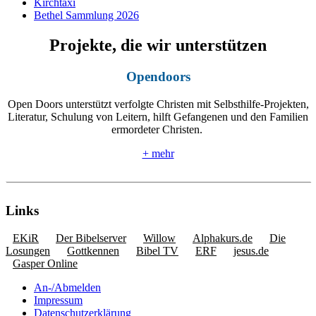
Kirchtaxi
Bethel Sammlung 2026
Projekte, die wir unterstützen
Opendoors
Open Doors unterstützt verfolgte Christen mit Selbsthilfe-Projekten,
Literatur, Schulung von Leitern, hilft Gefangenen und den Familien
ermordeter Christen.
+ mehr
Links
EKiR
Der Bibelserver
Willow
Alphakurs.de
Die
Losungen
Gottkennen
Bibel TV
ERF
jesus.de
Gasper Online
An-/Abmelden
Impressum
Datenschutzerklärung