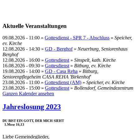
Aktuelle Veranstaltungen
09.08.2026
-
11:00
»
Gottesdienst - SPR 7 - Abschluss
»
Speicher,
ev. Kirche
12.08.2026
-
14:30
»
GD - Berghof
»
Neuerburg, Seniorenhaus
Berghof
12.08.2026
-
16:00
»
Gottesdienst
»
Sinspelt, kath. Kirche
16.08.2026
-
09:30
»
Gottesdienst
»
Bitburg, ev. Kirche
19.08.2026
-
14:00
»
GD - Casa Reha
»
Bitburg,
Seniorenpflegeheim CASA REHA 'Birkenhof'
23.08.2026
-
11:00
»
Gottesdienst (AM)
»
Speicher, ev. Kirche
23.08.2026
-
15:00
»
Gottesdienst
»
Bollendorf, Gemeindezentrum
Ganzen Kalender ansehen
Jahreslosung 2023
DU BIST EIN GOTT, DER MICH SIEHT
1.Mose 16,13
Liebe Gemeindeglieder,