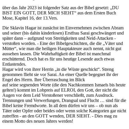
über das Jahr 2023 ist folgender Satz aus der Bibel gesetzt: „DU
BIST EIN GOTT, DER MICH SIEHT“ aus dem Ersten Buch
Mose, Kapitel 16, der 13.Vers.
Die Sklavin Hagar ist zunächst im Einvernehmen zwischen Abram
und seiner (bis dahin kinderlosen) Erstfrau Sarai geschwängert und
später dann – aufgrund von Streitigkeiten und Neid-Attacken -
verstoßen worden. - Eine der Bibelgeschichten, die die „Väter und
Mütter“, wie man die heiligen Hauptakteure auch nennt, nicht gut
aussehen lassen. Die Wahrhaftigkeit der Bibel ist manchmal
erschütternd. Doch hat es für uns heutige Lesende auch etwas
Entlastendes.
Hagar wird von ihrer Herrin „in die Wüste geschickt“. Streng
genommen flieht sie vor Sarai. An einer Quelle begegnet ihr der
Engel des Herrn. Ihre Überraschung im Blick
auf seine segnenden Worte (die den Nachkommen Ismaels bis heute
gelten!) kommt im Lobpreis auf ELROI, den Gott, der nicht die
Augen vor dem Leid Verstoßener verschließt, zum Ausdruck.
Trennungen und Verwerfungen, Drangsal und Flucht … sind für die
Bibel keine Fremdworte. In all dem dürfen wir uns – ob nun als
Täter oder Opfer oder beides oder wenn solche Kategorien gar nicht
zutreffen - an den GOTT wenden, DER SIEHT. - Dies mag zu
einem Motto des neuen Jahres werden!