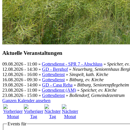
Aktuelle Veranstaltungen
09.08.2026
-
11:00
»
Gottesdienst - SPR 7 - Abschluss
»
Speicher, ev
12.08.2026
-
14:30
»
GD - Berghof
»
Neuerburg, Seniorenhaus Berg
12.08.2026
-
16:00
»
Gottesdienst
»
Sinspelt, kath. Kirche
16.08.2026
-
09:30
»
Gottesdienst
»
Bitburg, ev. Kirche
19.08.2026
-
14:00
»
GD - Casa Reha
»
Bitburg, Seniorenpflegehei
23.08.2026
-
11:00
»
Gottesdienst (AM)
»
Speicher, ev. Kirche
23.08.2026
-
15:00
»
Gottesdienst
»
Bollendorf, Gemeindezentrum
Ganzen Kalender ansehen
Events für