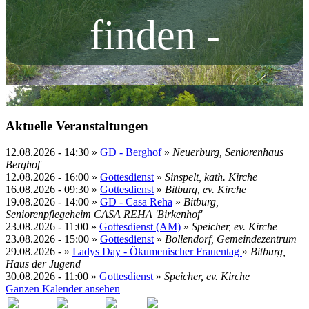
finden -
Aktuelle Veranstaltungen
12.08.2026
-
14:30
»
GD - Berghof
»
Neuerburg, Seniorenhaus
Berghof
12.08.2026
-
16:00
»
Gottesdienst
»
Sinspelt, kath. Kirche
16.08.2026
-
09:30
»
Gottesdienst
»
Bitburg, ev. Kirche
19.08.2026
-
14:00
»
GD - Casa Reha
»
Bitburg,
Seniorenpflegeheim CASA REHA 'Birkenhof'
23.08.2026
-
11:00
»
Gottesdienst (AM)
»
Speicher, ev. Kirche
23.08.2026
-
15:00
»
Gottesdienst
»
Bollendorf, Gemeindezentrum
29.08.2026
- »
Ladys Day - Ökumenischer Frauentag
»
Bitburg,
Haus der Jugend
30.08.2026
-
11:00
»
Gottesdienst
»
Speicher, ev. Kirche
Ganzen Kalender ansehen