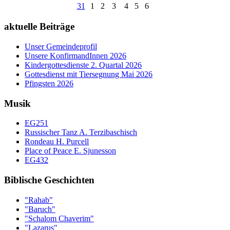
31
1
2
3
4
5
6
aktuelle Beiträge
Unser Gemeindeprofil
Unsere KonfirmandInnen 2026
Kindergottesdienste 2. Quartal 2026
Gottesdienst mit Tiersegnung Mai 2026
Pfingsten 2026
Musik
EG251
Russischer Tanz A. Terzibaschisch
Rondeau H. Purcell
Place of Peace E. Sjunesson
EG432
Biblische Geschichten
"Rahab"
"Baruch"
"Schalom Chaverim"
"Lazarus"