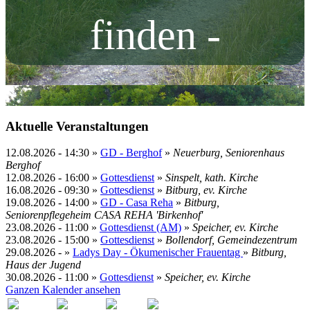
finden -
Aktuelle Veranstaltungen
12.08.2026
-
14:30
»
GD - Berghof
»
Neuerburg, Seniorenhaus
Berghof
12.08.2026
-
16:00
»
Gottesdienst
»
Sinspelt, kath. Kirche
16.08.2026
-
09:30
»
Gottesdienst
»
Bitburg, ev. Kirche
19.08.2026
-
14:00
»
GD - Casa Reha
»
Bitburg,
Seniorenpflegeheim CASA REHA 'Birkenhof'
23.08.2026
-
11:00
»
Gottesdienst (AM)
»
Speicher, ev. Kirche
23.08.2026
-
15:00
»
Gottesdienst
»
Bollendorf, Gemeindezentrum
29.08.2026
- »
Ladys Day - Ökumenischer Frauentag
»
Bitburg,
Haus der Jugend
30.08.2026
-
11:00
»
Gottesdienst
»
Speicher, ev. Kirche
Ganzen Kalender ansehen