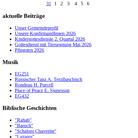
31
1
2
3
4
5
6
aktuelle Beiträge
Unser Gemeindeprofil
Unsere KonfirmandInnen 2026
Kindergottesdienste 2. Quartal 2026
Gottesdienst mit Tiersegnung Mai 2026
Pfingsten 2026
Musik
EG251
Russischer Tanz A. Terzibaschisch
Rondeau H. Purcell
Place of Peace E. Sjunesson
EG432
Biblische Geschichten
"Rahab"
"Baruch"
"Schalom Chaverim"
"Lazarus"