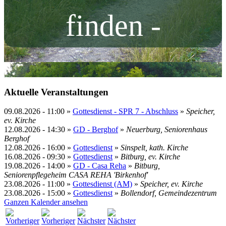
finden -
Aktuelle Veranstaltungen
09.08.2026
-
11:00
»
Gottesdienst - SPR 7 - Abschluss
»
Speicher,
ev. Kirche
12.08.2026
-
14:30
»
GD - Berghof
»
Neuerburg, Seniorenhaus
Berghof
12.08.2026
-
16:00
»
Gottesdienst
»
Sinspelt, kath. Kirche
16.08.2026
-
09:30
»
Gottesdienst
»
Bitburg, ev. Kirche
19.08.2026
-
14:00
»
GD - Casa Reha
»
Bitburg,
Seniorenpflegeheim CASA REHA 'Birkenhof'
23.08.2026
-
11:00
»
Gottesdienst (AM)
»
Speicher, ev. Kirche
23.08.2026
-
15:00
»
Gottesdienst
»
Bollendorf, Gemeindezentrum
Ganzen Kalender ansehen