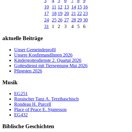
3
4
5
6
7
8
9
10
11
12
13
14
15
16
17
18
19
20
21
22
23
24
25
26
27
28
29
30
31
1
2
3
4
5
6
aktuelle Beiträge
Unser Gemeindeprofil
Unsere KonfirmandInnen 2026
Kindergottesdienste 2. Quartal 2026
Gottesdienst mit Tiersegnung Mai 2026
Pfingsten 2026
Musik
EG251
Russischer Tanz A. Terzibaschisch
Rondeau H. Purcell
Place of Peace E. Sjunesson
EG432
Biblische Geschichten