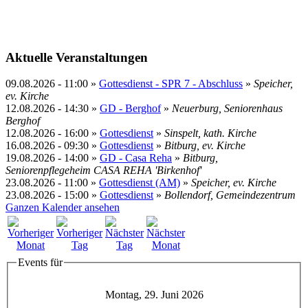
Aktuelle Veranstaltungen
09.08.2026
-
11:00
»
Gottesdienst - SPR 7 - Abschluss
»
Speicher,
ev. Kirche
12.08.2026
-
14:30
»
GD - Berghof
»
Neuerburg, Seniorenhaus
Berghof
12.08.2026
-
16:00
»
Gottesdienst
»
Sinspelt, kath. Kirche
16.08.2026
-
09:30
»
Gottesdienst
»
Bitburg, ev. Kirche
19.08.2026
-
14:00
»
GD - Casa Reha
»
Bitburg,
Seniorenpflegeheim CASA REHA 'Birkenhof'
23.08.2026
-
11:00
»
Gottesdienst (AM)
»
Speicher, ev. Kirche
23.08.2026
-
15:00
»
Gottesdienst
»
Bollendorf, Gemeindezentrum
Ganzen Kalender ansehen
Events für
Montag, 29. Juni 2026