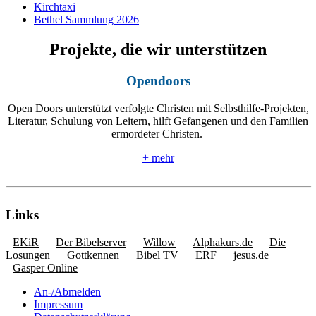
Kirchtaxi
Bethel Sammlung 2026
Projekte, die wir unterstützen
Opendoors
Open Doors unterstützt verfolgte Christen mit Selbsthilfe-Projekten,
Literatur, Schulung von Leitern, hilft Gefangenen und den Familien
ermordeter Christen.
+ mehr
Links
EKiR
Der Bibelserver
Willow
Alphakurs.de
Die
Losungen
Gottkennen
Bibel TV
ERF
jesus.de
Gasper Online
An-/Abmelden
Impressum