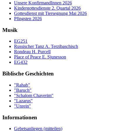
Unsere KonfirmandInnen 2026
Kindergottesdienste 2. Quartal 2026
Gottesdienst mit Tiersegnung Mai 2026
Pfingsten 2026
Musik
EG251
Russischer Tanz A. Terzibaschisch
Rondeau H. Purcell
Place of Peace E. Sjunesson
EG432
Biblische Geschichten
"Rahab"
"Baruch"
"Schalom Chaverim"
"Lazarus"
"Unrein"
Informationen
Gebetsanliegen (mitteilen)