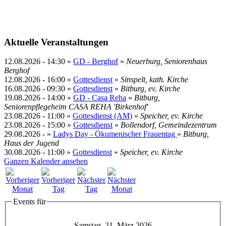
Aktuelle Veranstaltungen
12.08.2026
-
14:30
»
GD - Berghof
»
Neuerburg, Seniorenhaus
Berghof
12.08.2026
-
16:00
»
Gottesdienst
»
Sinspelt, kath. Kirche
16.08.2026
-
09:30
»
Gottesdienst
»
Bitburg, ev. Kirche
19.08.2026
-
14:00
»
GD - Casa Reha
»
Bitburg,
Seniorenpflegeheim CASA REHA 'Birkenhof'
23.08.2026
-
11:00
»
Gottesdienst (AM)
»
Speicher, ev. Kirche
23.08.2026
-
15:00
»
Gottesdienst
»
Bollendorf, Gemeindezentrum
29.08.2026
- »
Ladys Day - Ökumenischer Frauentag
»
Bitburg,
Haus der Jugend
30.08.2026
-
11:00
»
Gottesdienst
»
Speicher, ev. Kirche
Ganzen Kalender ansehen
Events für
Samstag, 21. März 2026