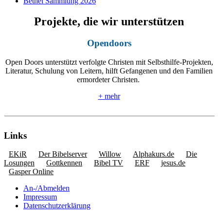
Bethel Sammlung 2026
Projekte, die wir unterstützen
Opendoors
Open Doors unterstützt verfolgte Christen mit Selbsthilfe-Projekten,
Literatur, Schulung von Leitern, hilft Gefangenen und den Familien
ermordeter Christen.
+ mehr
Links
EKiR
Der Bibelserver
Willow
Alphakurs.de
Die
Losungen
Gottkennen
Bibel TV
ERF
jesus.de
Gasper Online
An-/Abmelden
Impressum
Datenschutzerklärung