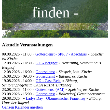
finden -
Aktuelle Veranstaltungen
09.08.2026
-
11:00
»
Gottesdienst - SPR 7 - Abschluss
»
Speicher,
ev. Kirche
12.08.2026
-
14:30
»
GD - Berghof
»
Neuerburg, Seniorenhaus
Berghof
12.08.2026
-
16:00
»
Gottesdienst
»
Sinspelt, kath. Kirche
16.08.2026
-
09:30
»
Gottesdienst
»
Bitburg, ev. Kirche
19.08.2026
-
14:00
»
GD - Casa Reha
»
Bitburg,
Seniorenpflegeheim CASA REHA 'Birkenhof'
23.08.2026
-
11:00
»
Gottesdienst (AM)
»
Speicher, ev. Kirche
23.08.2026
-
15:00
»
Gottesdienst
»
Bollendorf, Gemeindezentrum
29.08.2026
- »
Ladys Day - Ökumenischer Frauentag
»
Bitburg,
Haus der Jugend
Ganzen Kalender ansehen