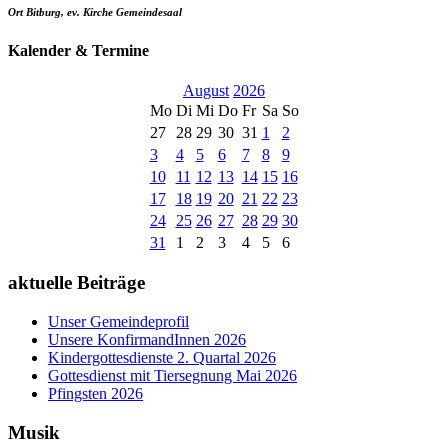
Ort
Bitburg, ev. Kirche Gemeindesaal
Kalender & Termine
August
2026
Mo
Di
Mi
Do
Fr
Sa
So
27
28
29
30
31
1
2
3
4
5
6
7
8
9
10
11
12
13
14
15
16
17
18
19
20
21
22
23
24
25
26
27
28
29
30
31
1
2
3
4
5
6
aktuelle Beiträge
Unser Gemeindeprofil
Unsere KonfirmandInnen 2026
Kindergottesdienste 2. Quartal 2026
Gottesdienst mit Tiersegnung Mai 2026
Pfingsten 2026
Musik