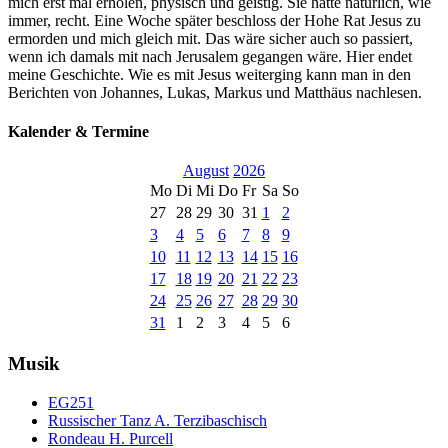
mich erst mal erholen, physisch und geistig. Sie hatte natürlich, wie
immer, recht. Eine Woche später beschloss der Hohe Rat Jesus zu
ermorden und mich gleich mit. Das wäre sicher auch so passiert,
wenn ich damals mit nach Jerusalem gegangen wäre. Hier endet
meine Geschichte. Wie es mit Jesus weiterging kann man in den
Berichten von Johannes, Lukas, Markus und Matthäus nachlesen.
Kalender & Termine
August
2026
Mo
Di
Mi
Do
Fr
Sa
So
27
28
29
30
31
1
2
3
4
5
6
7
8
9
10
11
12
13
14
15
16
17
18
19
20
21
22
23
24
25
26
27
28
29
30
31
1
2
3
4
5
6
Musik
EG251
Russischer Tanz A. Terzibaschisch
Rondeau H. Purcell