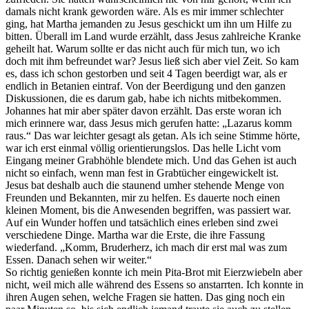
damals nicht krank geworden wäre. Als es mir immer schlechter
ging, hat Martha jemanden zu Jesus geschickt um ihn um Hilfe zu
bitten. Überall im Land wurde erzählt, dass Jesus zahlreiche Kranke
geheilt hat. Warum sollte er das nicht auch für mich tun, wo ich
doch mit ihm befreundet war? Jesus ließ sich aber viel Zeit. So kam
es, dass ich schon gestorben und seit 4 Tagen beerdigt war, als er
endlich in Betanien eintraf. Von der Beerdigung und den ganzen
Diskussionen, die es darum gab, habe ich nichts mitbekommen.
Johannes hat mir aber später davon erzählt. Das erste woran ich
mich erinnere war, dass Jesus mich gerufen hatte: „Lazarus komm
raus.“ Das war leichter gesagt als getan. Als ich seine Stimme hörte,
war ich erst einmal völlig orientierungslos. Das helle Licht vom
Eingang meiner Grabhöhle blendete mich. Und das Gehen ist auch
nicht so einfach, wenn man fest in Grabtücher eingewickelt ist.
Jesus bat deshalb auch die staunend umher stehende Menge von
Freunden und Bekannten, mir zu helfen. Es dauerte noch einen
kleinen Moment, bis die Anwesenden begriffen, was passiert war.
Auf ein Wunder hoffen und tatsächlich eines erleben sind zwei
verschiedene Dinge. Martha war die Erste, die ihre Fassung
wiederfand. „Komm, Bruderherz, ich mach dir erst mal was zum
Essen. Danach sehen wir weiter.“
So richtig genießen konnte ich mein Pita-Brot mit Eierzwiebeln aber
nicht, weil mich alle während des Essens so anstarrten. Ich konnte in
ihren Augen sehen, welche Fragen sie hatten. Das ging noch ein