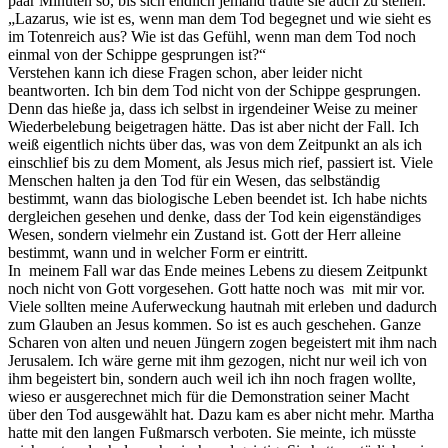
paar Minuten so, bis sich endlich jemand traute sie auch zu stellen.
„Lazarus, wie ist es, wenn man dem Tod begegnet und wie sieht es
im Totenreich aus? Wie ist das Gefühl, wenn man dem Tod noch
einmal von der Schippe gesprungen ist?“
Verstehen kann ich diese Fragen schon, aber leider nicht
beantworten. Ich bin dem Tod nicht von der Schippe gesprungen.
Denn das hieße ja, dass ich selbst in irgendeiner Weise zu meiner
Wiederbelebung beigetragen hätte. Das ist aber nicht der Fall. Ich
weiß eigentlich nichts über das, was von dem Zeitpunkt an als ich
einschlief bis zu dem Moment, als Jesus mich rief, passiert ist. Viele
Menschen halten ja den Tod für ein Wesen, das selbständig
bestimmt, wann das biologische Leben beendet ist. Ich habe nichts
dergleichen gesehen und denke, dass der Tod kein eigenständiges
Wesen, sondern vielmehr ein Zustand ist. Gott der Herr alleine
bestimmt, wann und in welcher Form er eintritt.
In meinem Fall war das Ende meines Lebens zu diesem Zeitpunkt
noch nicht von Gott vorgesehen. Gott hatte noch was mit mir vor.
Viele sollten meine Auferweckung hautnah mit erleben und dadurch
zum Glauben an Jesus kommen. So ist es auch geschehen. Ganze
Scharen von alten und neuen Jüngern zogen begeistert mit ihm nach
Jerusalem. Ich wäre gerne mit ihm gezogen, nicht nur weil ich von
ihm begeistert bin, sondern auch weil ich ihn noch fragen wollte,
wieso er ausgerechnet mich für die Demonstration seiner Macht
über den Tod ausgewählt hat. Dazu kam es aber nicht mehr. Martha
hatte mit den langen Fußmarsch verboten. Sie meinte, ich müsste