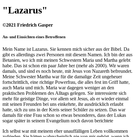
"Lazarus"
©2021 Friedrich Gasper
An- und Einsichten eines Betroffenen
Mein Name ist Lazarus. Sie kennen mich sicher aus der Bibel. Da
gibt es allerdings zwei Personen mit diesem Namen. Ich bin der aus
Betanien, wo ich mit meinen Schwestern Maria und Martha gelebt
habe. Das ist schon ein paar Jahre her (mehr als 2000). Wir waren
damals, und sind es noch heute, mit Jesus von Nazareth befreundet.
Meine Schwester Martha war für die damalige Zeit ungeheuer
fortschrittlich, eine richtige Powerfrau, die alles fest im Griff hatte,
auch Maria und mich. Maria war dagegen weniger an den
praktischen Problemen des Alltags gelegen. Sie interessierte sich
mehr für geistige Dinge, vor allem seit Jesus, als er wieder einmal
mit seinen Freunden bei uns einkehrte, ihr ausdrücklich erlaubt
hatte, sich zu uns in der Kreis seiner Schüler zu setzen. Das war
damals für eine Frau schon so etwas besonderes, dass der Lukas
sogar später in seinem Evangelium noch davon berichtete
Ich selbst war mit meinem eher unauffälligen Leben vollkommen
zufrieden. Sie hätten wahrscheinlich nie von mir gehört, wenn ich